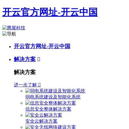
开云官方网址-开云中国
开云官方网址-开云中国
解决方案

解决方案
进一步了解

弱电系统建设及智能化系统
信息安全整体解决方案
安全云解决方案