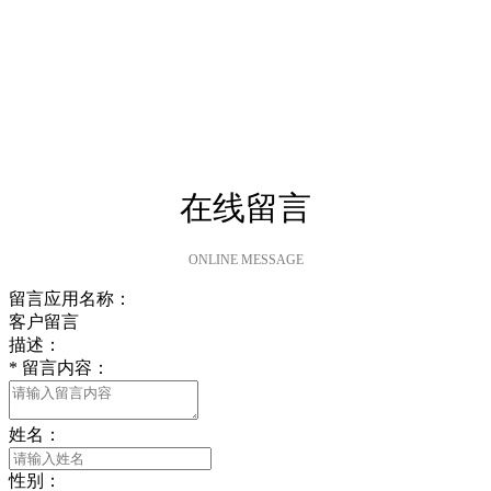
在线留言
ONLINE MESSAGE
留言应用名称：
客户留言
描述：
*
留言内容：
姓名：
性别：