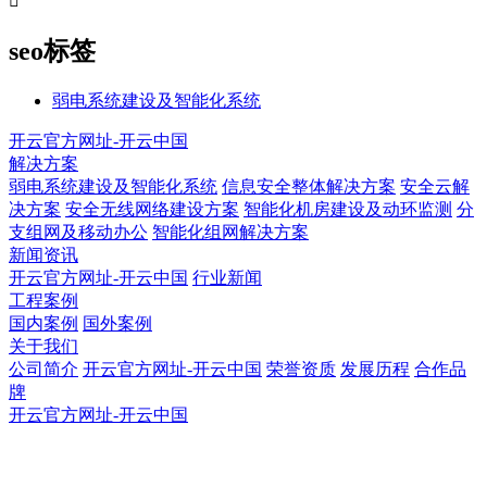

seo标签
弱电系统建设及智能化系统
开云官方网址-开云中国
解决方案
弱电系统建设及智能化系统
信息安全整体解决方案
安全云解
决方案
安全无线网络建设方案
智能化机房建设及动环监测
分
支组网及移动办公
智能化组网解决方案
新闻资讯
开云官方网址-开云中国
行业新闻
工程案例
国内案例
国外案例
关于我们
公司简介
开云官方网址-开云中国
荣誉资质
发展历程
合作品
牌
开云官方网址-开云中国
开云官方网址-开云中国