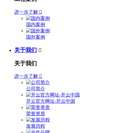
进一步了解

国内案例
国外案例
关于我们

关于我们
进一步了解

公司简介
开云官方网址-开云中国
荣誉资质
发展历程