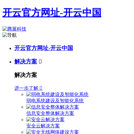
开云官方网址-开云中国
开云官方网址-开云中国
解决方案

解决方案
进一步了解

弱电系统建设及智能化系统
信息安全整体解决方案
安全云解决方案