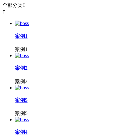
全部分类


案例1
案例1
案例2
案例2
案例5
案例5
案例4