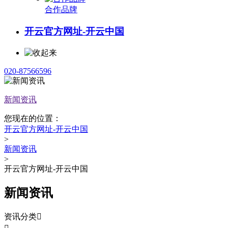
合作品牌
开云官方网址-开云中国
020-87566596
新闻资讯
您现在的位置：
开云官方网址-开云中国
>
新闻资讯
>
开云官方网址-开云中国
新闻资讯
资讯分类
