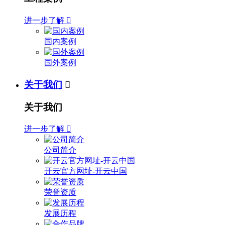
进一步了解

国内案例
国外案例
关于我们

关于我们
进一步了解

公司简介
开云官方网址-开云中国
荣誉资质
发展历程