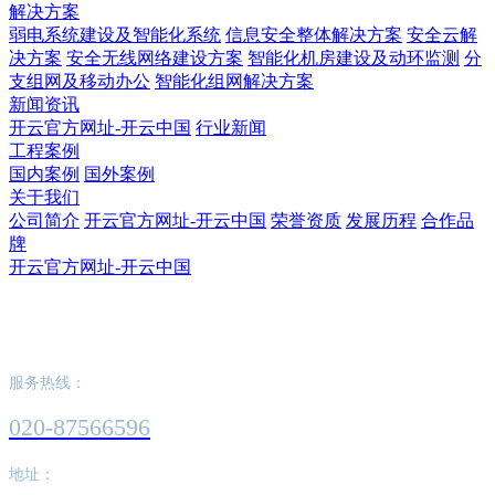
解决方案
弱电系统建设及智能化系统
信息安全整体解决方案
安全云解
决方案
安全无线网络建设方案
智能化机房建设及动环监测
分
支组网及移动办公
智能化组网解决方案
新闻资讯
开云官方网址-开云中国
行业新闻
工程案例
国内案例
国外案例
关于我们
公司简介
开云官方网址-开云中国
荣誉资质
发展历程
合作品
牌
开云官方网址-开云中国
开云官方网址-开云中国
服务热线：
020-87566596
地址：