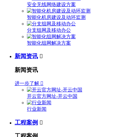
安全无线网络建设方案
智能化机房建设及动环监测
分支组网及移动办公
智能化组网解决方案
新闻资讯

新闻资讯
进一步了解

开云官方网址-开云中国
行业新闻
工程案例

工程案例