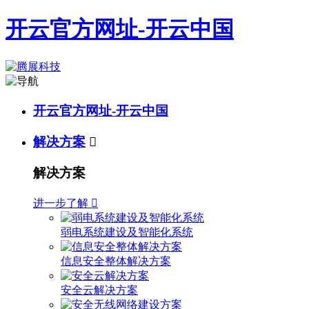
开云官方网址-开云中国
开云官方网址-开云中国
解决方案

解决方案
进一步了解

弱电系统建设及智能化系统
信息安全整体解决方案
安全云解决方案