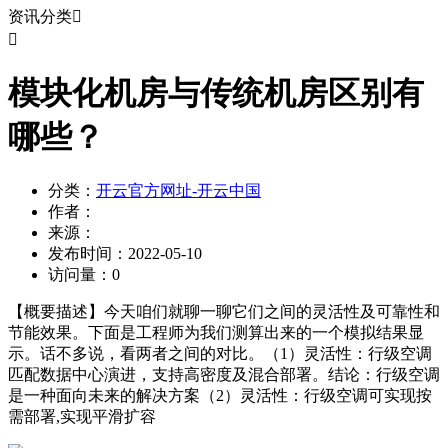
资讯分类


模块化机房与传统机房区别有
哪些？
分类：
开云官方网址-开云中国
作者：
来源：
发布时间：
2022-05-10
访问量：
0
【概要描述】
今天咱们就聊一聊它们之间的灵活性及可靠性和
节能效果。下面是工程师为我们测算出来的一个模拟结果显
示。话不多说，看两者之间的对比。（1）灵活性：行级空调
匹配数据中心演进，支持高密度及混合部署。结论：行级空调
是一种面向未来的解决方案（2）灵活性：行级空调可实现按
需部署,实现平滑扩容