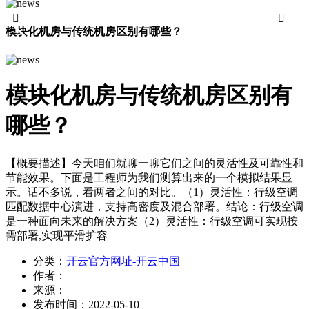


模块化机房与传统机房区别有哪些？
模块化机房与传统机房区别有
哪些？
【概要描述】
今天咱们就聊一聊它们之间的灵活性及可靠性和
节能效果。下面是工程师为我们测算出来的一个模拟结果显
示。话不多说，看两者之间的对比。（1）灵活性：行级空调
匹配数据中心演进，支持高密度及混合部署。结论：行级空调
是一种面向未来的解决方案（2）灵活性：行级空调可实现按
需部署,实现平滑扩容
分类：
开云官方网址-开云中国
作者：
来源：
发布时间：
2022-05-10