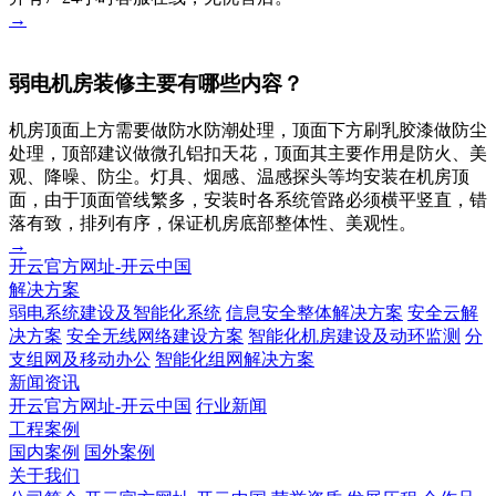
→
弱电机房装修主要有哪些内容？
机房顶面上方需要做防水防潮处理，顶面下方刷乳胶漆做防尘
处理，顶部建议做微孔铝扣天花，顶面其主要作用是防火、美
观、降噪、防尘。灯具、烟感、温感探头等均安装在机房顶
面，由于顶面管线繁多，安装时各系统管路必须横平竖直，错
落有致，排列有序，保证机房底部整体性、美观性。
→
开云官方网址-开云中国
解决方案
弱电系统建设及智能化系统
信息安全整体解决方案
安全云解
决方案
安全无线网络建设方案
智能化机房建设及动环监测
分
支组网及移动办公
智能化组网解决方案
新闻资讯
开云官方网址-开云中国
行业新闻
工程案例
国内案例
国外案例
关于我们